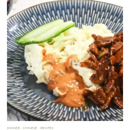
DINNER
·
CHINESE
·
RECIPES